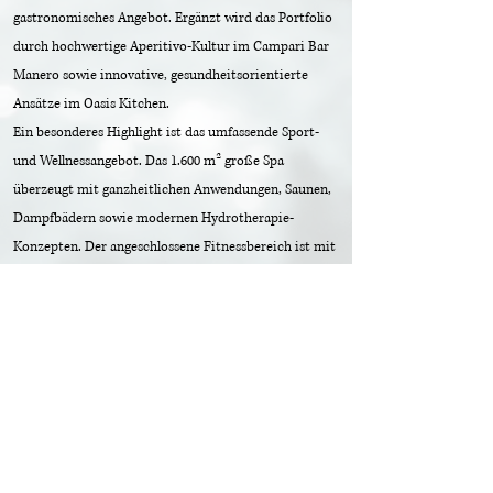
gastronomisches Angebot. Ergänzt wird das Portfolio
durch hochwertige Aperitivo-Kultur im Campari Bar
Manero sowie innovative, gesundheitsorientierte
Ansätze im Oasis Kitchen.
Ein besonderes Highlight ist das umfassende Sport-
und Wellnessangebot. Das 1.600 m² große Spa
überzeugt mit ganzheitlichen Anwendungen, Saunen,
Dampfbädern sowie modernen Hydrotherapie-
Konzepten. Der angeschlossene Fitnessbereich ist mit
neuesten Technogym-Geräten ausgestattet und rund
um die Uhr geöffnet. Darüber hinaus bietet das
Resort mit dem Rafa Nadal Tennis Center eines der
modernsten Trainingszentren Spaniens – inklusive
Sandplätzen, Padel Courts und professioneller
Trainingsmethodik.
Auch im MICE Segment überzeugt das Don Carlos
Marbella mit vielseitigen Möglichkeiten für Meetings,