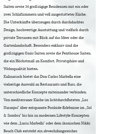
Suiten sowie 24 großzügige Residenzen mit ein oder
zwei Schlafzimmern und voll ausgestatteter Küche.
Die Unterkünfte überzeugen durch durchdachtes
Design, hochwertige Ausstattung und vielfach durch
private Terrassen mit Blick auf das Meer oder die
Gartenlandschaft. Besonders exklusiv sind die
großzügigen Oasis Suiten sowie die Penthouse Suiten,
die ein Höchstmaß an Komfort, Privatsphäre und
Wohnqualität bieten.
Kulinarisch bietet das Don Carlos Marbella eine
vielseitige Auswahl an Restaurants und Bars, die
unterschiedliche Konzepte miteinander verbinden.
Von mediterraner Küche im lichtdurchfluteten „Los
Naranjos“ über entspannte Poolside-Erlebnisse im „Sol
& Sombra“ bis hin zu modernen Lifestyle-Konzepten
wie dem „Lucia Marbella“ oder dem ikonischen Nikki
Beach Club entsteht ein abwechslungsreiches