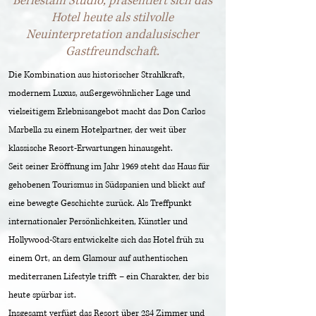
Beriestain Studio, präsentiert sich das
Hotel heute als stilvolle
Neuinterpretation andalusischer
Gastfreundschaft.
Die Kombination aus historischer Strahlkraft,
modernem Luxus, außergewöhnlicher Lage und
vielseitigem Erlebnisangebot macht das Don Carlos
Marbella zu einem Hotelpartner, der weit über
klassische Resort-Erwartungen hinausgeht.
Seit seiner Eröffnung im Jahr 1969 steht das Haus für
gehobenen Tourismus in Südspanien und blickt auf
eine bewegte Geschichte zurück. Als Treffpunkt
internationaler Persönlichkeiten, Künstler und
Hollywood-Stars entwickelte sich das Hotel früh zu
einem Ort, an dem Glamour auf authentischen
mediterranen Lifestyle trifft – ein Charakter, der bis
heute spürbar ist.
Insgesamt verfügt das Resort über 284 Zimmer und