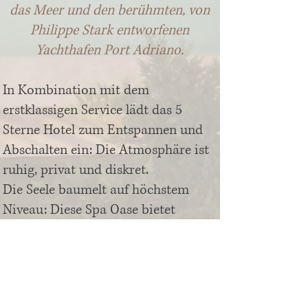
das Meer und den berühmten, von
Philippe Stark entworfenen
Yachthafen Port Adriano.
In Kombination mit dem
erstklassigen Service lädt das 5
Sterne Hotel zum Entspannen und
Abschalten ein: Die Atmosphäre ist
ruhig, privat und diskret.
Die Seele baumelt auf höchstem
Niveau: Diese Spa Oase bietet
perfekte Möglichkeiten für die
Entspannung von Körper und Geist.
93 Zimmer bestechen im
puristischen und modernen